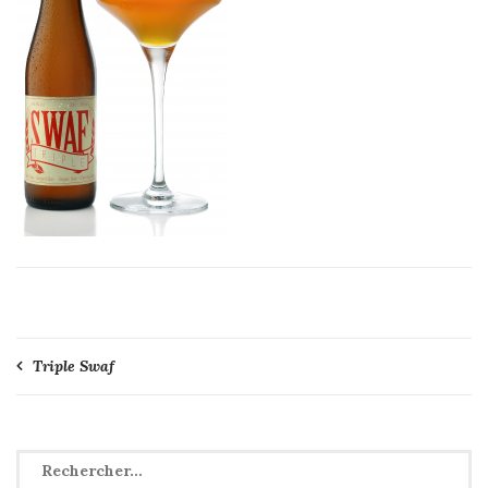
Navigation
Triple Swaf
de
l’article
Rechercher :