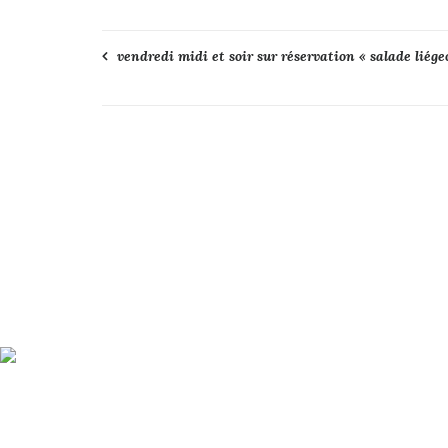
Navigation
vendredi midi et soir sur réservation « salade liége
de
l’article