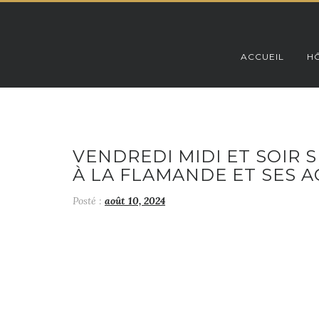
Skip
to
content
ACCUEIL
HÔ
VENDREDI MIDI ET SOIR
À LA FLAMANDE ET SES 
Posté :
août 10, 2024