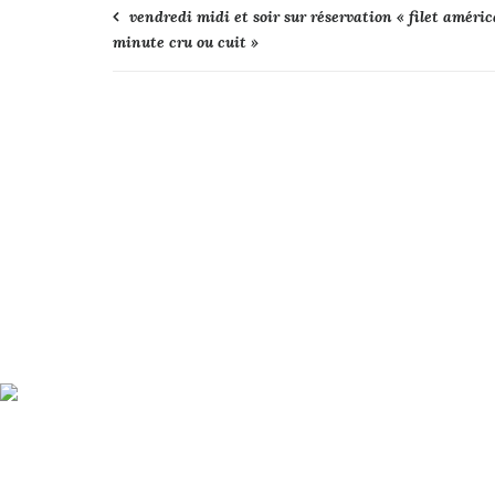
Navigation
vendredi midi et soir sur réservation « filet améri
minute cru ou cuit »
de
l’article