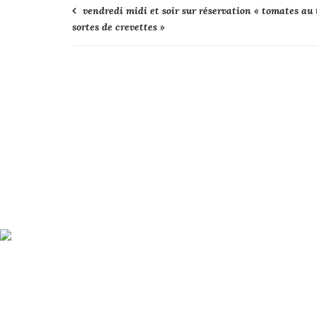
Navigation
vendredi midi et soir sur réservation « tomates au 
sortes de crevettes »
de
l’article