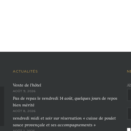
ACTUALITÉS
N
Vente de l’hôtel
A
AOÛT 9, 2026
Pas de repas le vendredi 14 août, quelques jours de repos
bien mérité
AOÛT 8, 2026
vendredi midi et soir sur réservation « cuisse de poulet
sauce provençale et ses accompagnements »
AOÛT 1, 2026