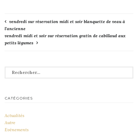
Navigation
vendredi sur réservation midi et soir blanquette de veau à
l’ancienne
de
vendredi midi et soir sur réservation gratin de cabillaud aux
l’article
petits légumes
Rechercher :
CATÉGORIES
Actualités
Autre
Evénements