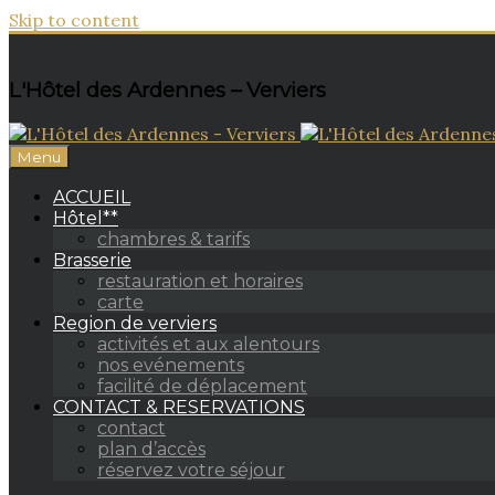
Skip to content
L'Hôtel des Ardennes – Verviers
Menu
ACCUEIL
Hôtel**
chambres & tarifs
Brasserie
restauration et horaires
carte
Region de verviers
activités et aux alentours
nos evénements
facilité de déplacement
CONTACT & RESERVATIONS
contact
plan d’accès
réservez votre séjour